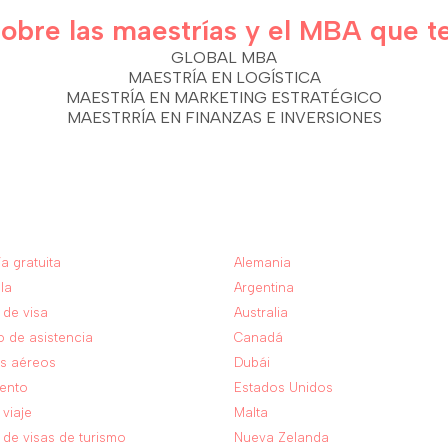
bre las maestrías y el MBA que t
GLOBAL MBA
MAESTRÍA EN LOGÍSTICA
MAESTRÍA EN MARKETING ESTRATÉGICO
MAESTRRÍA EN FINANZAS E INVERSIONES
cios
Destinos
a gratuita
Alemania
la
Argentina
 de visa
Australia
o de asistencia
Canadá
es aéreos
Dubái
iento
Estados Unidos
 viaje
Malta
 de visas de turismo
Nueva Zelanda