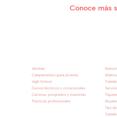
Conoce más so
Programas
Servi
Idiomas
Asesorí
Campamentos para jóvenes
Matrícu
High School
Trámite
Cursos técnicos y vocacionales
Servici
Carreras, posgrados y maestrías
Tiquet
Prácticas profesionales
Alojam
Tips de
Trámite