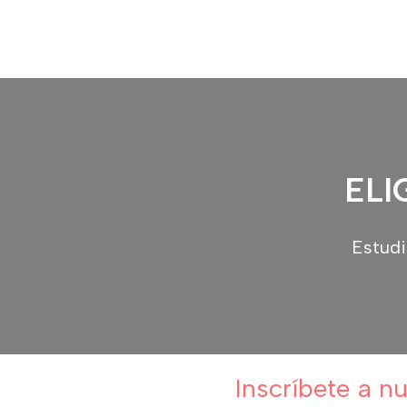
Ir
al
contenido
ELI
Estudi
Inscríbete a n