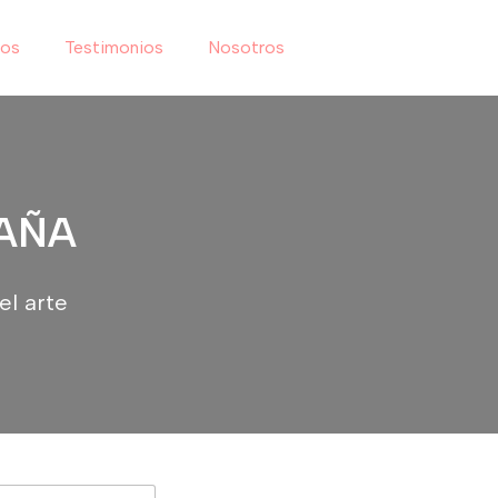
ios
Testimonios
Nosotros
PAÑA
el arte