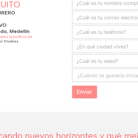
UITO
EBRERO
IVO
do, Medellín
epto la política de
er Studies
Enviar
ando nuevos horizontes y qué mejo